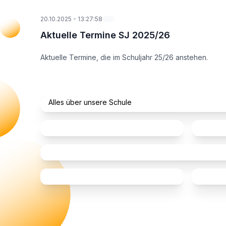
20.10.2025
-
13:27:58
Aktuelle Termine SJ 2025/26
Aktuelle Termine, die im Schuljahr 25/26 anstehen.
Unsere Schule
Alles über unsere Schule
Ganztag
Besond
Schulleitung
Beratung und Hilfe
Offene Ganztagsschule
Vorber
Sponsoren und Unterstützer
Infos
Deuts
Beratungslehrkräfte
M-Kla
Schulsozialarbeit
Förderverein
Inform
Lauf g
Förderlehrkräfte
Sponsoren
Extern