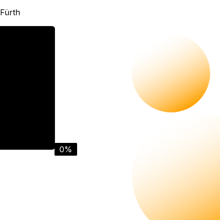
 Fürth
e Video der
danz Schule
23
0%