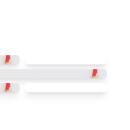
Schulleben
Musik
Prüfungen
Umweltschule
Sport
Informationen
SMV
Prüfungstermine Quali
Prüfungstermine Mittlerer