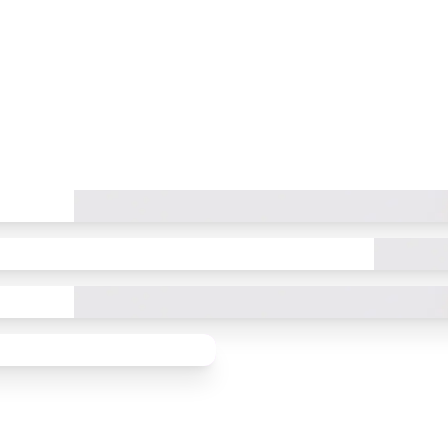
erheiten und Projekte
eitungsklasse
 & Downloads
chklasse
sse
ationen und Downloads
egen de Hunger
e Links