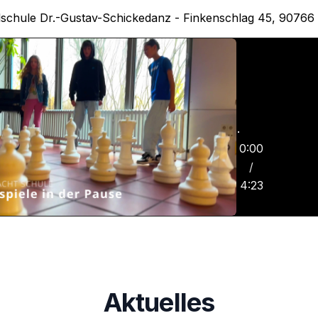
lschule Dr.-Gustav-Schickedanz - Finkenschlag 45, 90766
0:00
Imag
/
Schicke
4:23
4:
Aktuelles