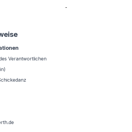
-
weise
ationen
es Verantwortlichen
in)
-Schickedanz
rth.de